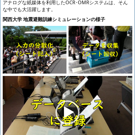
アナログな紙媒体を利用したOCR･OMRシステムは、そん
な中でも大活躍します。
関西大学 地震避難訓練シミュレーションの様子
動
画
プ
レ
ー
ヤ
ー