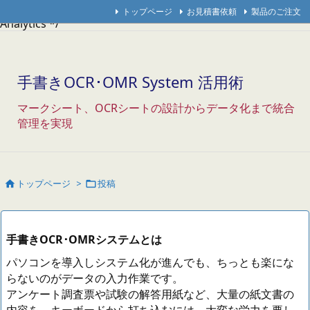
/* Googleアナリティクス */
/* アクセス解析研究所 */
/* THK
トップページ
お見積書依頼
製品のご注文
Analytics */
手書きOCR･OMR System 活用術
マークシート、OCRシートの設計からデータ化まで統合
管理を実現
トップページ
>
投稿


手書きOCR･OMRシステムとは
パソコンを導入しシステム化が進んでも、ちっとも楽にな
らないのがデータの入力作業です。
アンケート調査票や試験の解答用紙など、大量の紙文書の