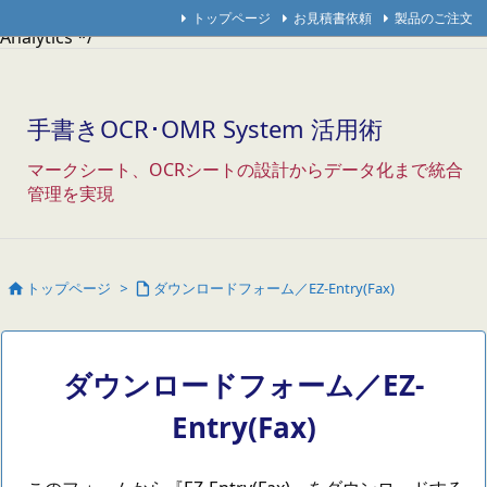
/* Googleアナリティクス */
/* アクセス解析研究所 */
/* THK
トップページ
お見積書依頼
製品のご注文
Analytics */
手書きOCR･OMR System 活用術
マークシート、OCRシートの設計からデータ化まで統合
管理を実現
トップページ
>
ダウンロードフォーム／EZ-Entry(Fax)


ダウンロードフォーム／EZ-
Entry(Fax)