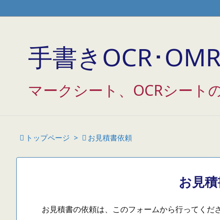
/* Googleアナリティクス */
/* アクセス解析研究所 */
/* THK 
手書きOCR･OMR 
マークシート、OCRシート

トップページ
>

お見積書依頼
お見積
お見積書の依頼は、このフォームから行ってくだ