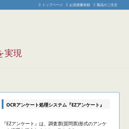
トップページ
お見積書依頼
製品のご注文
を実現
OCRアンケート処理システム『EZアンケート』
『EZアンケート』は、調査票(質問票)形式のアンケ