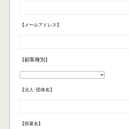
【メールアドレス】
【
】
顧客種別
【法人･団体名】
【部署名】