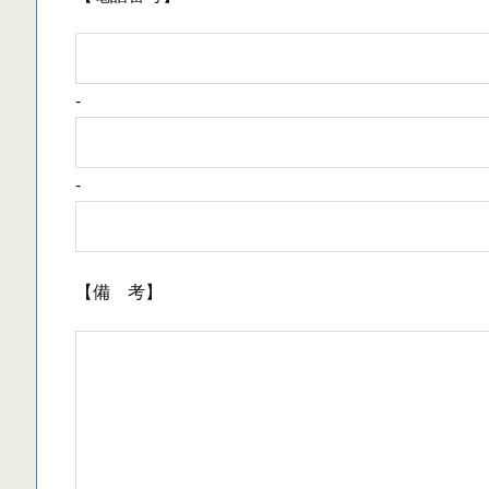
-
-
【備 考】