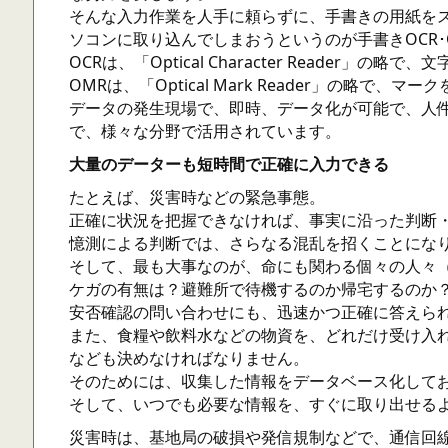
そんな入力作業を人手に頼らずに、手書きの用紙を
ソコンに取り込んでしまおうというのが手書きOCR･
OCRは、「Optical Character Reader」の
OMRは、「Optical Mark Reader」の略で、
データの発生現場で、即時、データ化が可能で、人
で、様々な分野で活用されています。
大量のデーターも短時間で正確に入力できる
たとえば、災害時などの緊急事態。
正確に状況を把握できなければ、事実に沿った判断
憶測による判断では、さらなる混乱を招くことにな
そして、最も大事なのが、命にも関わる個々の人々
ケガの有無は？避難所で待機するのか帰宅するのか
安否確認の問い合わせにも、迅速かつ正確に答えら
また、食糧や飲料水などの物資を、どれだけ受け入
なども決めなければなりません。
そのためには、収集した情報をデータベース化して
そして、いつでも必要な情報を、すぐに取り出せる
災害時は、基地局の破損や発信規制などで、通信回