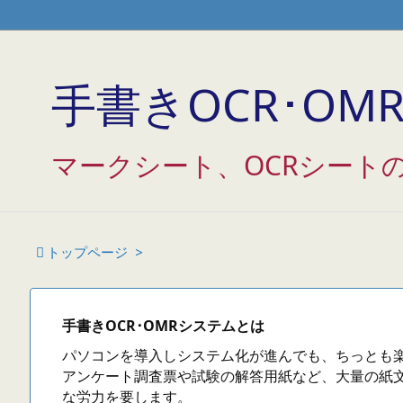
/* Googleアナリティクス */
/* アクセス解析研究所 */
/* THK 
手書きOCR･OMR 
マークシート、OCRシート

トップページ
>
手書きOCR･OMRシステムとは
パソコンを導入しシステム化が進んでも、ちっとも
アンケート調査票や試験の解答用紙など、大量の紙
な労力を要します。