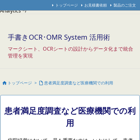
/* Googleアナリティクス */
/* アクセス解析研究所 */
/* THK
トップページ
お見積書依頼
製品のご注文
Analytics */
手書きOCR･OMR System 活用術
マークシート、OCRシートの設計からデータ化まで統合
管理を実現
トップページ
>
患者満足度調査など医療機関での利用


患者満足度調査など医療機関での利
用