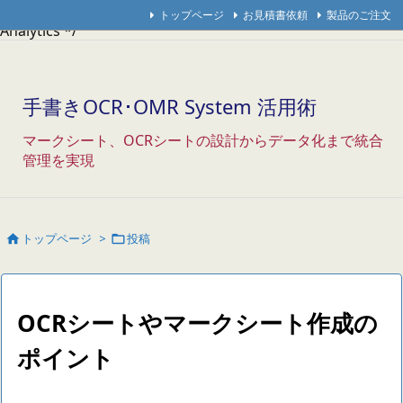
/* Googleアナリティクス */
/* アクセス解析研究所 */
/* THK
トップページ
お見積書依頼
製品のご注文
Analytics */
手書きOCR･OMR System 活用術
マークシート、OCRシートの設計からデータ化まで統合
管理を実現
トップページ
>
投稿


OCRシートやマークシート作成の
ポイント