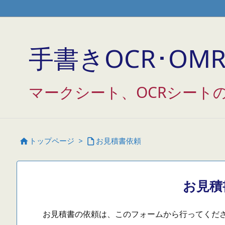
/* Googleアナリティクス */
/* アクセス解析研究所 */
/* THK 
手書きOCR･OMR 
マークシート、OCRシート
トップページ
>
お見積書依頼


お見積
お見積書の依頼は、このフォームから行ってくだ