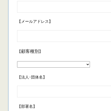
【メールアドレス】
【
】
顧客種別
【法人･団体名】
【部署名】