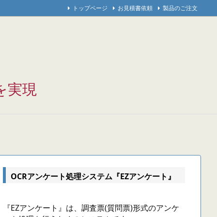
トップページ
お見積書依頼
製品のご注文
を実現
OCRアンケート処理システム『EZアンケート』
『EZアンケート』は、調査票(質問票)形式のアンケ