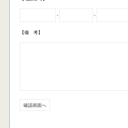
-
-
【備 考】